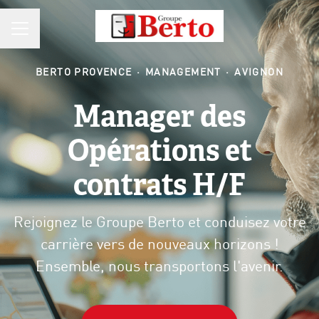
MENU CARRIÈRE
BERTO PROVENCE
·
MANAGEMENT
·
AVIGNON
Manager des
Opérations et
contrats H/F
Rejoignez le Groupe Berto et conduisez votre
carrière vers de nouveaux horizons !
Ensemble, nous transportons l'avenir.