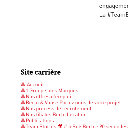
engagement
La #TeamBe
Site carrière
🔺 Accueil
🔺1 Groupe, des Marques
🔺Nos offres d'emploi
🔺Berto & Vous : Parlez nous de votre projet
🔺Nos process de recrutement
🔺Nos filiales Berto Location
🔺Publications
🔺Team Stories 🎥 #JeSuisBerto : 90 secondes