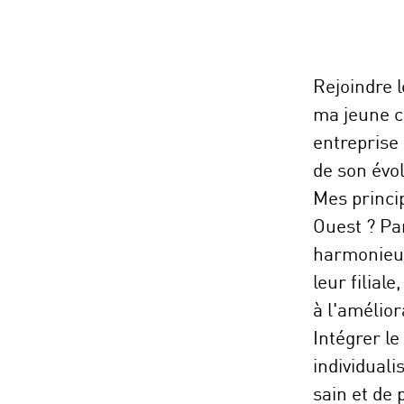
Rejoindre 
ma jeune ca
entreprise
de son évol
Mes princi
Ouest ? Pa
harmonieus
leur filial
à l'amélior
Intégrer l
individuali
sain et de