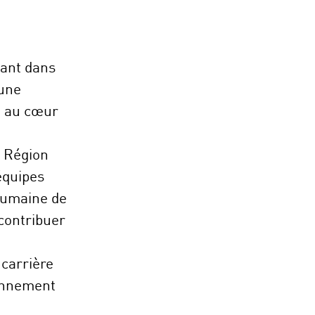
nant dans
 une
n au cœur
H Région
équipes
humaine de
 contribuer
 carrière
ronnement