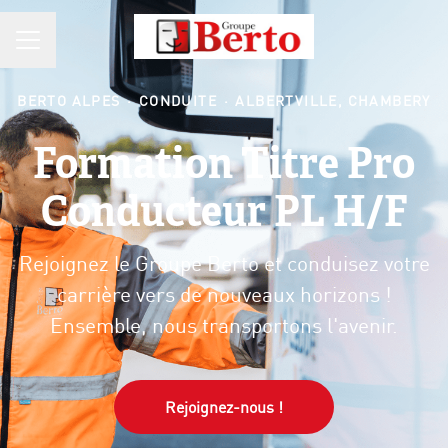
MENU CARRIÈRE
BERTO ALPES
·
CONDUITE
·
ALBERTVILLE, CHAMBERY
Formation Titre Pro
Conducteur PL H/F
Rejoignez le Groupe Berto et conduisez votre
carrière vers de nouveaux horizons !
Ensemble, nous transportons l'avenir.
Rejoignez-nous !