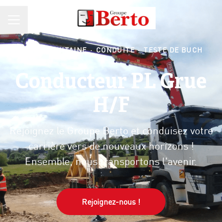
MENU CARRIÈRE
BERTO AQUITAINE
·
CONDUITE
·
TESTE DE BUCH
Conducteur PL Grue
H/F
Rejoignez le Groupe Berto et conduisez votre
carrière vers de nouveaux horizons !
Ensemble, nous transportons l'avenir.
Rejoignez-nous !