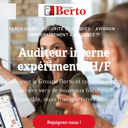
MENU CARRIÈRE
BERTO SIÈGE
·
SÉCURITÉ ET RISQUES
·
AVIGNON
·
TEMPORAIREMENT À DISTANCE
Auditeur interne
expérimenté H/F
Rejoignez le Groupe Berto et conduisez votre
carrière vers de nouveaux horizons !
Ensemble, nous transportons l'avenir.
Rejoignez-nous !