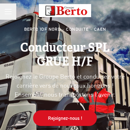
MENU CARRIÈRE
BERTO IDF NORD
·
CONDUITE
·
CAEN
Conducteur SPL
GRUE H/F
Rejoignez le Groupe Berto et conduisez votre
carrière vers de nouveaux horizons !
Ensemble, nous transportons l'avenir.
Rejoignez-nous !