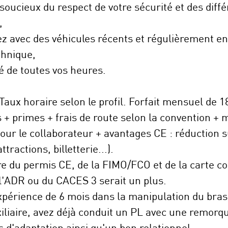
ucieux du respect de votre sécurité et des diffé
,
rez avec des véhicules récents et régulièrement e
chnique,
é de toutes vos heures.
aux horaire selon le profil. Forfait mensuel de 
+ primes + frais de route selon la convention + 
ur le collaborateur + avantages CE : réduction su
tractions, billetterie...).
ire du permis CE, de la FIMO/FCO et de la carte co
e l'ADR ou du CACES 3 serait un plus.
périence de 6 mois dans la manipulation du bras
iliaire, avez déjà conduit un PL avec une remorq
 d'adaptation ainsi qu'un bon relationnel.