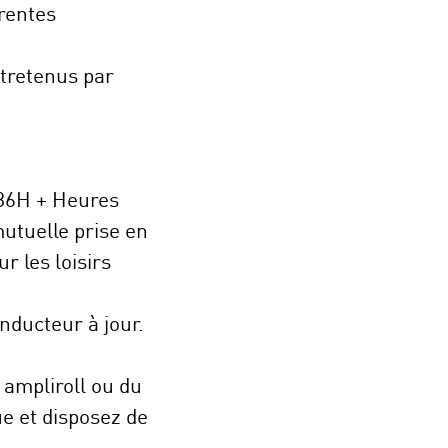
rentes
ntretenus par
186H + Heures
mutuelle prise en
r les loisirs
nducteur à jour.
 ampliroll ou du
ue et disposez de