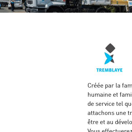
Créée par la fam
humaine et famil
de service tel q
attachons une t
être et au déve
Vous effectuerez