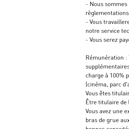
- Nous sommes so
règlementations
- Vous travaille
notre service te
- Vous serez pay
Rémunération : T
supplémentaires 
charge à 100% po
(cinéma, parc d'at
Vous êtes titula
Être titulaire d
Vous avez une ex
bras de grue aux
bonnes capacités