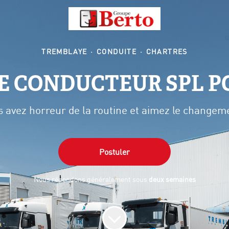
TREMBLAYE
·
CONDUITE
·
CHARTRES
E CONDUCTEUR SPL P
s avez horreur de la routine et aimez le changeme
Postuler
Nous répondons généralement sous
deux semaines