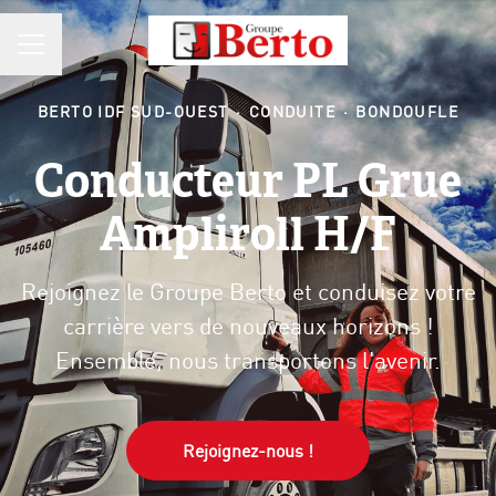
MENU CARRIÈRE
BERTO IDF SUD-OUEST
·
CONDUITE
·
BONDOUFLE
Conducteur PL Grue
Ampliroll H/F
Rejoignez le Groupe Berto et conduisez votre
carrière vers de nouveaux horizons !
Ensemble, nous transportons l'avenir.
Rejoignez-nous !