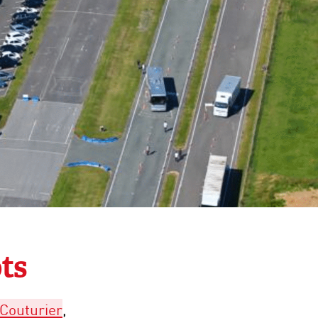
ts
 Couturier
,