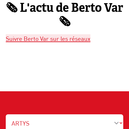
🗞️ L'actu de Berto Var
🗞️
Suivre Berto Var sur les réseaux
Participation au Grand Prix du
Castellet 2025
Semaine Transport et Logistique